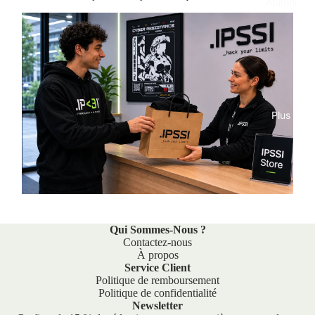
Alumni
Connexion requise
Plus
Connectez-vous à votre compte pour ajouter des
produits à votre liste de souhaits et afficher vos articles
précédemment enregistrés.
Se connecter
Qui Sommes-Nous ?
Contactez-nous
À propos
Service Client
Politique de remboursement
Politique de confidentialité
Newsletter